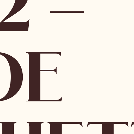
2 –
DE