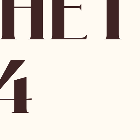
HET
4