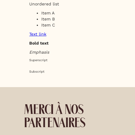
Unordered list
Item A
Item B
Item C
Text link
Bold text
Emphasis
Superscript
Subscript
MERCI À NOS
PARTENAIRES